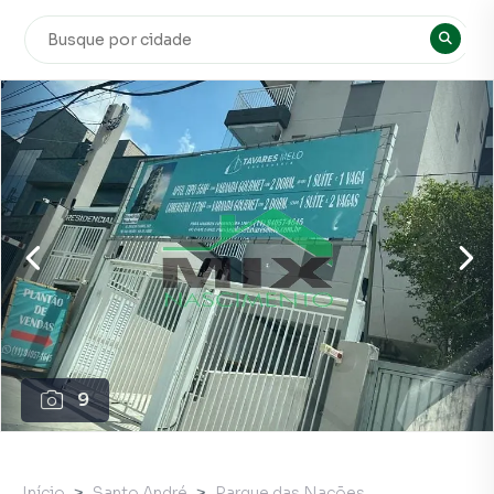
9
Início
Santo André
Parque das Nações