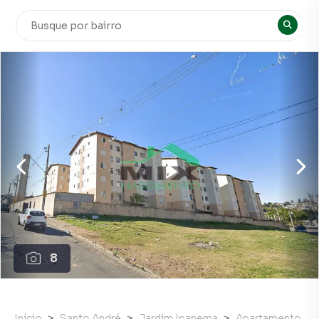
8
Início
Santo André
Jardim Ipanema
Apartamento