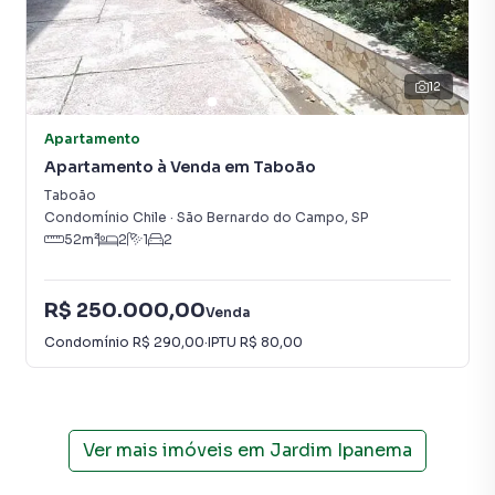
12
Apartamento
Apartamento à Venda em Taboão
Taboão
Condomínio Chile
·
São Bernardo do Campo
,
SP
52
m²
2
1
2
R$ 250.000,00
Venda
Condomínio
R$ 290,00
·
IPTU
R$ 80,00
Ver mais imóveis em
Jardim Ipanema