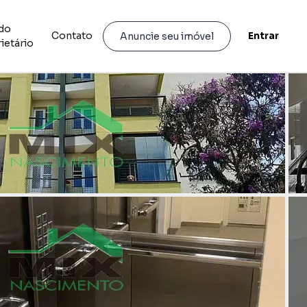
do
Contato
Entrar
Anuncie seu imóvel
ietário