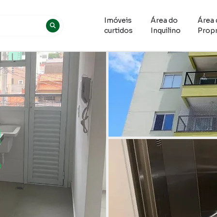
Imóveis
Área do
Área 
curtidos
Inquilino
Propr