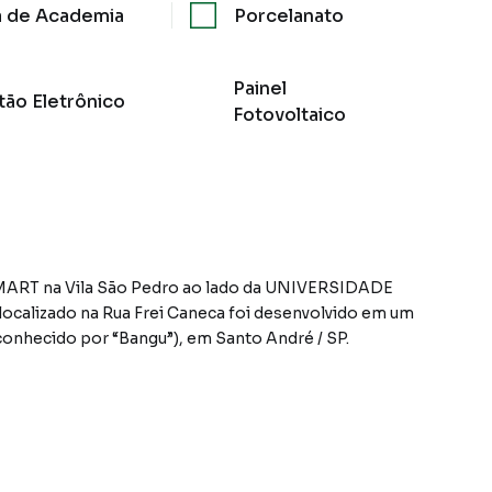
a de Academia
Porcelanato
Painel
tão Eletrônico
Fotovoltaico
Pedro ao lado da UNIVERSIDADE
i desenvolvido em um
onhecido por “Bangu”), em Santo André / SP.
e com toda infraestrutura
ndo máxima segurança e baixo custo operacional), área de