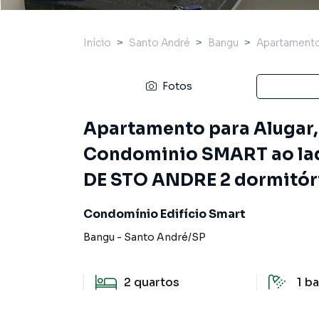
Início
Santo André
Bangu
Apartament
Fotos
Apartamento para Alugar,
Condominio SMART ao la
DE STO ANDRE 2 dormitório
Condomínio Edifício Smart
Bangu
-
Santo André
/
SP
2
quartos
1
ba