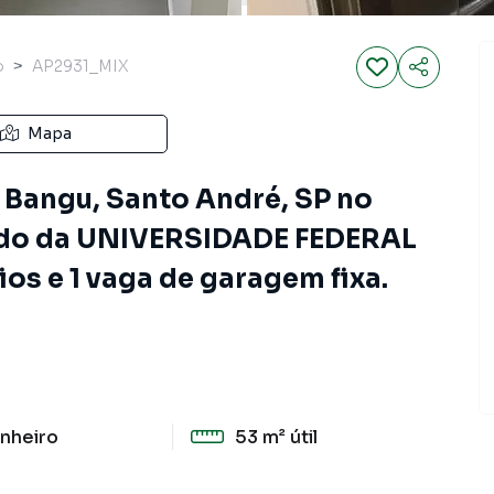
o
AP2931_MIX
Mapa
 Bangu, Santo André, SP no
do da UNIVERSIDADE FEDERAL
s e 1 vaga de garagem fixa.
nheiro
53 m²
útil