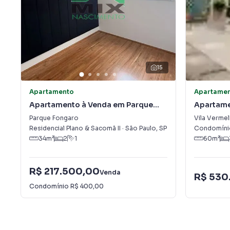
15
Apartamento
Apartame
Apartamento à Venda em Parque
Apartame
Fongaro
Vermelha
Parque Fongaro
Vila Vermel
Residencial Plano & Sacomã II
·
São Paulo
,
SP
Condomínio
34
m²
2
1
60
m²
R$ 217.500,00
Venda
R$ 530
Condomínio
R$ 400,00