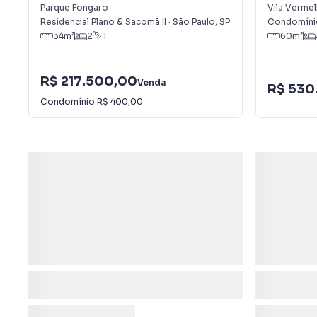
Fongaro
Vermelha
Parque Fongaro
Vila Vermel
Residencial Plano & Sacomã II
·
São Paulo
,
SP
Condomínio
34
m²
2
1
60
m²
R$ 217.500,00
Venda
R$ 530
Condomínio
R$ 400,00