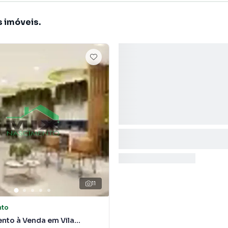
s imóveis.
11
nto
nto à Venda em Vila