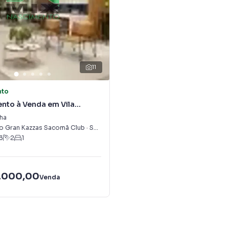
11
nto
nto à Venda em Vila
ha
 Gran Kazzas Sacomã Club
·
São Paulo
,
SP
3
2
1
.000,00
Venda