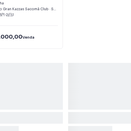
ha
 Gran Kazzas Sacomã Club
·
São Paulo
,
SP
3
2
1
.000,00
Venda