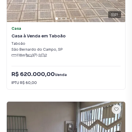
21
Casa
Casa à Venda em Taboão
Taboão
São Bernardo do Campo
,
SP
118
m²
3
2
2
R$ 620.000,00
Venda
IPTU
R$ 60,00