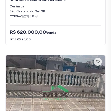
Sobrado à Venda em Cerâmica
Cerâmica
São Caetano do Sul
,
SP
89
m²
2
1
1
R$ 620.000,00
Venda
IPTU
R$ 98,00