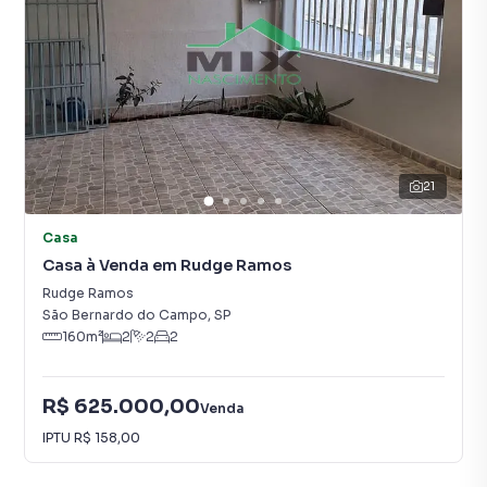
21
Casa
Casa à Venda em Rudge Ramos
Rudge Ramos
São Bernardo do Campo
,
SP
160
m²
2
2
2
R$ 625.000,00
Venda
IPTU
R$ 158,00