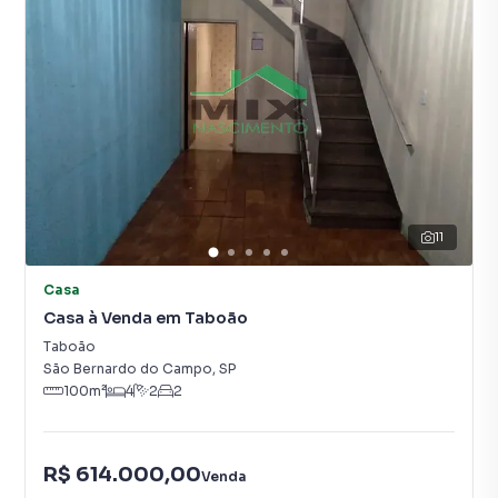
11
Casa
Casa à Venda em Taboão
Taboão
São Bernardo do Campo
,
SP
100
m²
4
2
2
R$ 614.000,00
Venda