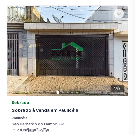
19
Sobrado
Sobrado à Venda em Paulicéia
Paulicéia
São Bernardo do Campo
,
SP
310
m²
4
3
4