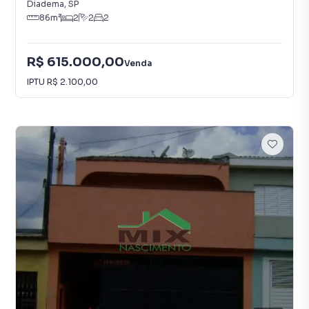
Diadema
,
SP
86
m²
2
2
2
R$ 615.000,00
Venda
IPTU
R$ 2.100,00