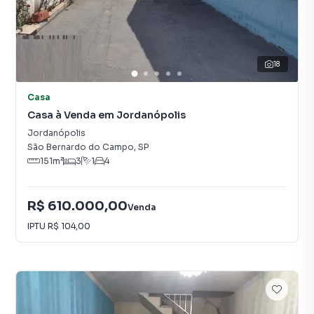
18
Casa
Casa à Venda em Jordanópolis
Jordanópolis
São Bernardo do Campo
,
SP
151
m²
3
1
4
R$ 610.000,00
Venda
IPTU
R$ 104,00