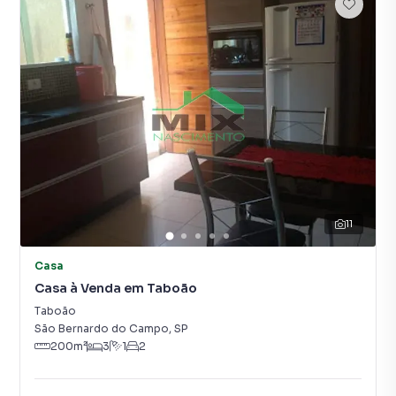
11
Casa
Casa à Venda em Taboão
Taboão
São Bernardo do Campo
,
SP
200
m²
3
1
2