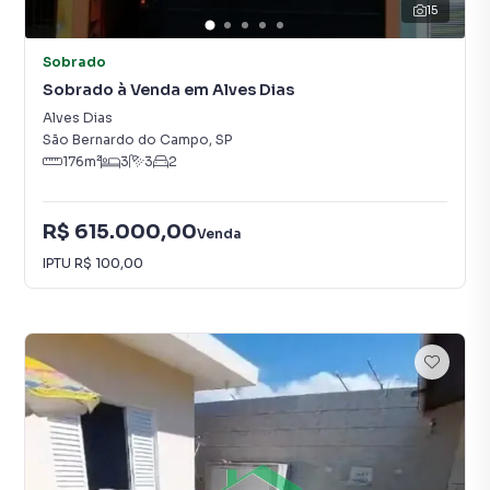
15
Sobrado
Sobrado à Venda em Alves Dias
Alves Dias
São Bernardo do Campo
,
SP
176
m²
3
3
2
R$ 615.000,00
Venda
IPTU
R$ 100,00